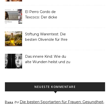
& Pflegetipps
El Perro Gordo de
Texcoco: Der dicke
Straßenhund, der zur
Touristen-Ikone wurde
Stiftung Warentest: Die
besten Olivenöle für Ihre
Küche 2025
Das innere Kind: Wie du
alte Wunden heilst und zu
dir selbst findest
NEUESTE KOMMENTARE
zu
Die besten Sportarten für Frauen: Gesundheit,
Dana