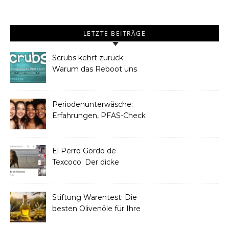
LETZTE BEITRÄGE
Scrubs kehrt zurück:
Warum das Reboot uns
Frauen begeistern wird
Periodenunterwäsche:
Erfahrungen, PFAS-Check
& Pflegetipps
El Perro Gordo de
Texcoco: Der dicke
Straßenhund, der zur
Touristen-Ikone wurde
Stiftung Warentest: Die
besten Olivenöle für Ihre
Küche 2025