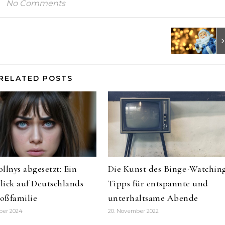
No Comments
RELATED POSTS
llnys abgesetzt: Ein
Die Kunst des Binge-Watching
ick auf Deutschlands
Tipps für entspannte und
oßfamilie
unterhaltsame Abende
ber 2024
20. November 2022