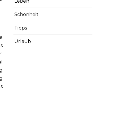
Leben
Schönheit
Tipps
e
Urlaub
s
en
l
g
ng
s