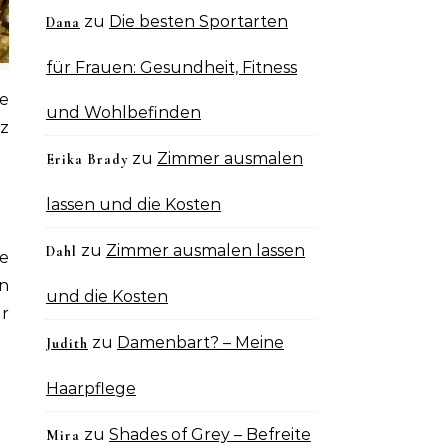
zu
Die besten Sportarten
Dana
für Frauen: Gesundheit, Fitness
ie
und Wohlbefinden
z
zu
Zimmer ausmalen
Erika Brady
lassen und die Kosten
zu
Zimmer ausmalen lassen
Dahl
ie
n
und die Kosten
r
zu
Damenbart? – Meine
Judith
Haarpflege
zu
Shades of Grey – Befreite
Mira