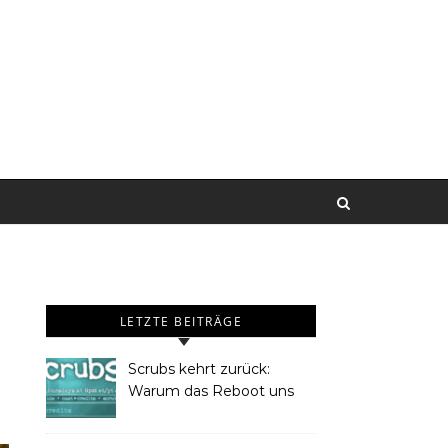
LETZTE BEITRÄGE
Scrubs kehrt zurück:
Warum das Reboot uns
Frauen begeistern wird