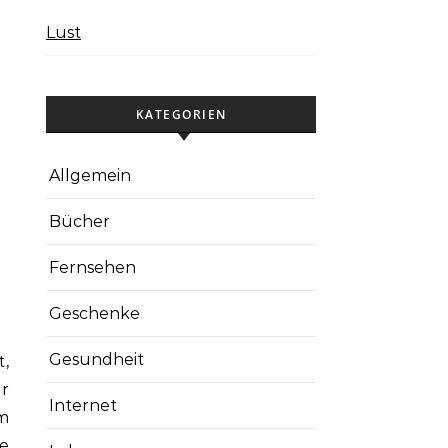
Lust
KATEGORIEN
Allgemein
Bücher
Fernsehen
Geschenke
Gesundheit
t,
r
Internet
em
e