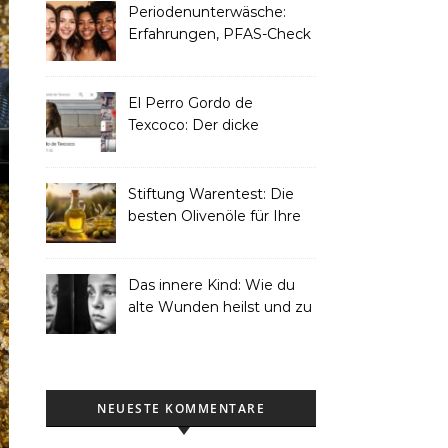
Periodenunterwäsche:
Erfahrungen, PFAS-Check
& Pflegetipps
El Perro Gordo de
Texcoco: Der dicke
Straßenhund, der zur
Touristen-Ikone wurde
Stiftung Warentest: Die
besten Olivenöle für Ihre
Küche 2025
Das innere Kind: Wie du
alte Wunden heilst und zu
dir selbst findest
NEUESTE KOMMENTARE